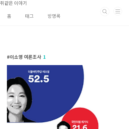
본문 바로가기
쥐같은 이야기
홈
태그
방명록
이소영 여론조사
1