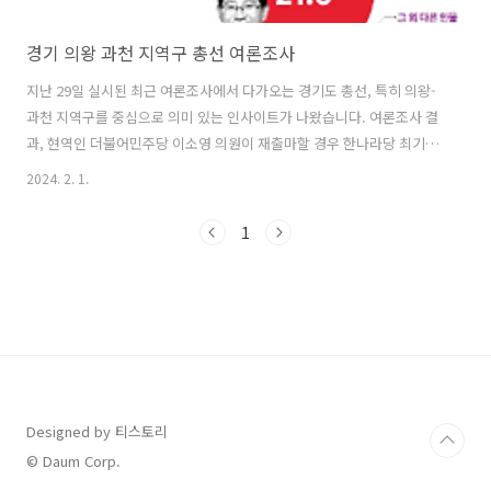
경기 의왕 과천 지역구 총선 여론조사
지난 29일 실시된 최근 여론조사에서 다가오는 경기도 총선, 특히 의왕-
과천 지역구를 중심으로 의미 있는 인사이트가 나왔습니다. 여론조사 결
과, 현역인 더불어민주당 이소영 의원이 재출마할 경우 한나라당 최기식
지역위원장을 상대로 절반 이상의 득표율을 확보할 것으로 예상됐다. 이
2024. 2. 1.
소영 후보의 강세와 더불어 윤재관 전 청와대 국정홍보비서관도 최기식
후보와 오차범위 밖에서 경쟁할 것으로 보인다. 하지만 또 다른 후보로
1
거론되는 이은영 전 청와대 홍보수석은 오차범위 내 접전을 벌일 것으로
전망된다. 의왕-과천 지역구의 역사적 맥락 1992년 제14대 총선에서 신
설된 의왕-과천 선거구는 전통적으로 경기도 내 보수 텃밭이었다. 특히
소득 수준이 높고 집값이 비싼 과천은 역사적으로 보수 정당에 대한 지지
도가 높은 지역..
Designed by 티스토리
© Daum Corp.