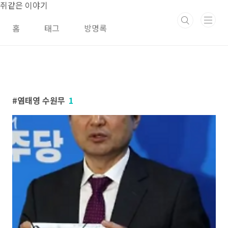
본문 바로가기
쥐같은 이야기
홈
태그
방명록
염태영 수원무
1