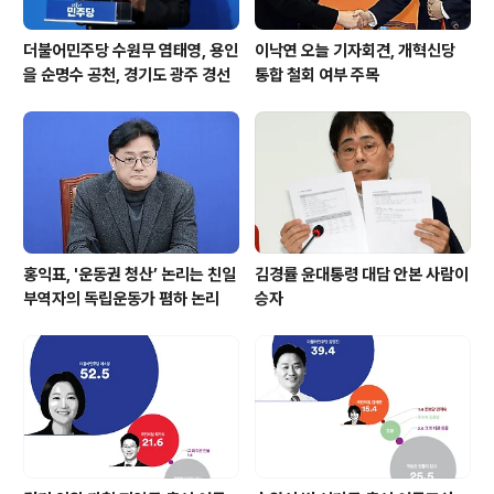
더불어민주당 수원무 염태영, 용인
이낙연 오늘 기자회견, 개혁신당
을 순명수 공천, 경기도 광주 경선
통합 철회 여부 주목
홍익표, '운동권 청산’ 논리는 친일
김경률 윤대통령 대담 안본 사람이
부역자의 독립운동가 폄하 논리
승자